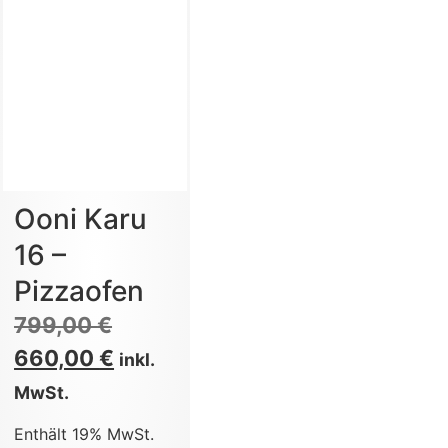
Ooni Karu
16 –
Pizzaofen
799,00
€
660,00
€
inkl.
MwSt.
Enthält 19% MwSt.