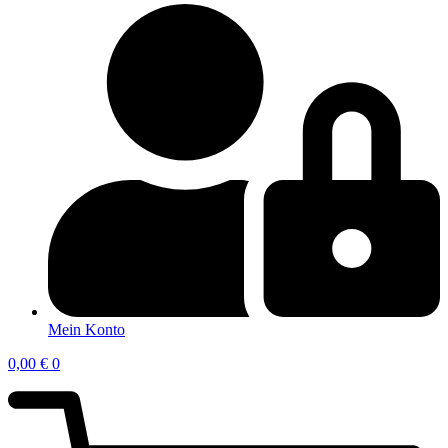
Mein Konto
0,00
€
0