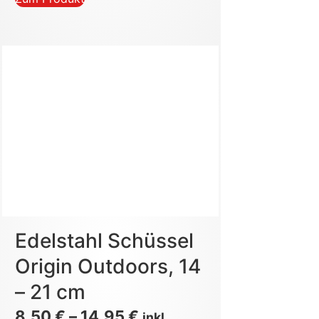
Edelstahl Schüssel
Origin Outdoors, 14
– 21 cm
8,50
€
–
14,95
€
inkl.