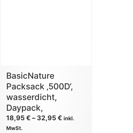
BasicNature
Packsack ‚500D‘,
wasserdicht,
Daypack,
18,95
€
–
32,95
€
inkl.
MwSt.