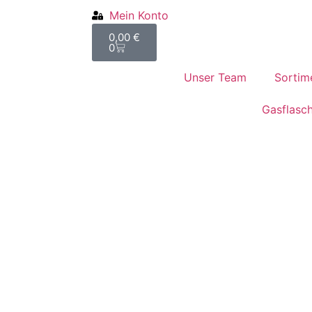
Mein Konto
0,00
€
0
Unser Team
Sortim
Gasflasc