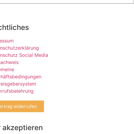
chtliches
ressum
nschutzerklärung
nschutz Social Media
nachweis
emeine
häftsbedingungen
eisgebersystem
rrufsbelehrung
ertrag widerrufen
 akzeptieren