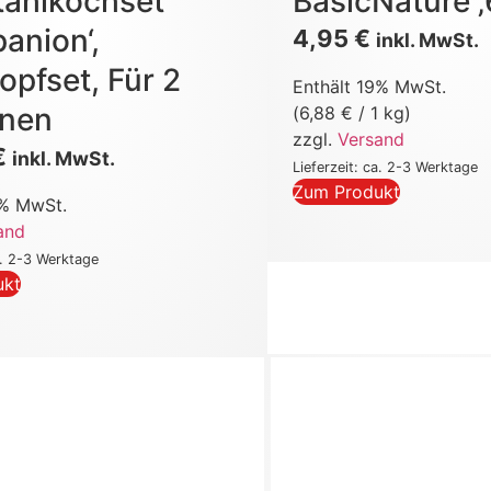
tahlkochset
BasicNature ‚6
anion‘,
4,95
€
inkl. MwSt.
opfset, Für 2
Enthält 19% MwSt.
onen
(
6,88
€
/ 1 kg)
zzgl.
Versand
€
inkl. MwSt.
Lieferzeit: ca. 2-3 Werktage
Zum Produkt
9% MwSt.
and
a. 2-3 Werktage
ukt