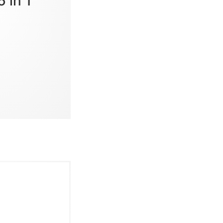
 in 1‘