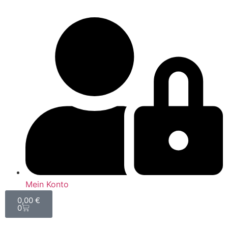
Mein Konto
0,00
€
0