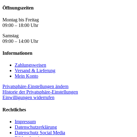
der
Produktseite
Öffnungszeiten
gewählt
werden
Montag bis Freitag
09:00 – 18:00 Uhr
Samstag
09:00 – 14:00 Uhr
Informationen
Zahlungsweisen
Versand & Lieferung
Mein Konto
Privatsphäre-Einstellungen ändern
Historie der Privatsphäre-Einstellungen
Einwilligungen widerrufen
Rechtliches
Impressum
Datenschutzerklärung
Datenschutz Social Media