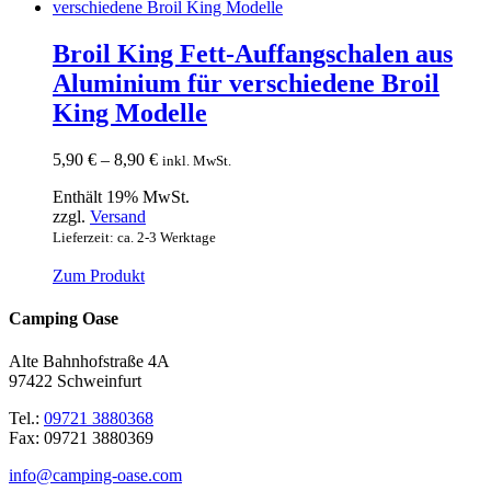
Broil King Fett-Auffangschalen aus
Aluminium für verschiedene Broil
King Modelle
Preisspanne:
5,90
€
–
8,90
€
inkl. MwSt.
5,90 €
Enthält 19% MwSt.
bis
zzgl.
Versand
8,90 €
Lieferzeit: ca. 2-3 Werktage
Zum Produkt
Dieses
Produkt
Camping Oase
weist
mehrere
Alte Bahnhofstraße 4A
Varianten
97422 Schweinfurt
auf.
Die
Tel.:
09721 3880368
Optionen
Fax: 09721 3880369
können
auf
info@camping-oase.com