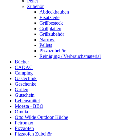
Pellet
Zubehör
Abdeckhauben
Ersatzteile
Grillbesteck
Grillplatten
Grillzubehör
Narrow
Pellets
Pizzazubehör
Reinigung / Verbrauchsmaterial
Bücher
CADAC
Camping
Gastechnik
Geschenke
Grillen
Gutschein
Lebensmittel
Moesta - BBQ
Omnia
Otto Wilde Outdoor-Küche
Petromax
Pizzaöfen
Pizzaofen Zubehör