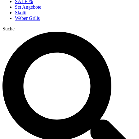
SALE %
Set Angebote
Skotti
Weber Grills
Suche