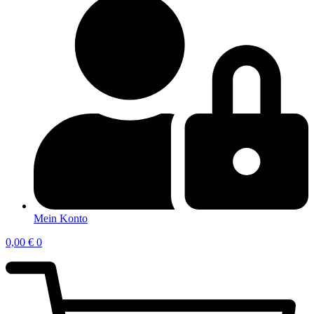
Mein Konto
0,00
€
0