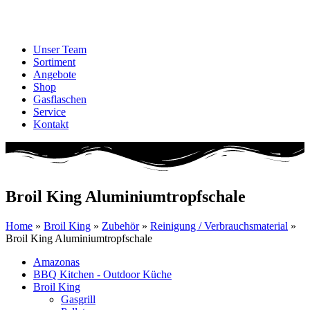
Unser Team
Sortiment
Angebote
Shop
Gasflaschen
Service
Kontakt
Broil King Aluminiumtropfschale
Home
»
Broil King
»
Zubehör
»
Reinigung / Verbrauchsmaterial
»
Broil King Aluminiumtropfschale
Amazonas
BBQ Kitchen - Outdoor Küche
Broil King
Gasgrill