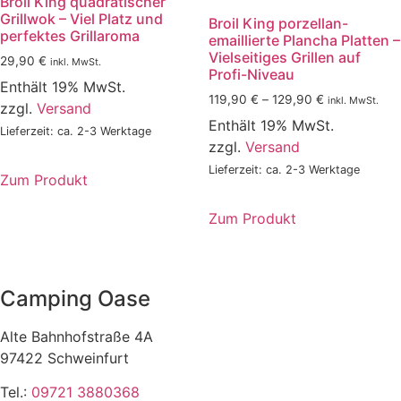
Broil King quadratischer
Die
Grillwok – Viel Platz und
Broil King porzellan-
Optionen
perfektes Grillaroma
emaillierte Plancha Platten –
können
Vielseitiges Grillen auf
29,90
€
inkl. MwSt.
auf
Profi-Niveau
Enthält 19% MwSt.
der
Preisspanne:
119,90
€
–
129,90
€
inkl. MwSt.
zzgl.
Versand
Produktseite
119,90 €
Enthält 19% MwSt.
gewählt
Lieferzeit: ca. 2-3 Werktage
bis
zzgl.
Versand
129,90 €
werden
Lieferzeit: ca. 2-3 Werktage
Zum Produkt
Zum Produkt
Dieses
Produkt
weist
Camping Oase
mehrere
Varianten
Alte Bahnhofstraße 4A
auf.
97422 Schweinfurt
Die
Optionen
Tel.:
09721 3880368