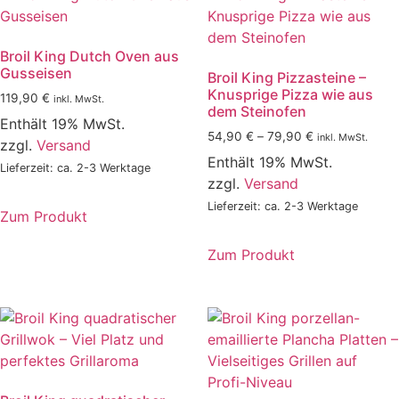
Broil King Dutch Oven aus
Gusseisen
Broil King Pizzasteine –
Knusprige Pizza wie aus
119,90
€
inkl. MwSt.
dem Steinofen
Enthält 19% MwSt.
Preisspanne:
54,90
€
–
79,90
€
inkl. MwSt.
zzgl.
Versand
54,90 €
Enthält 19% MwSt.
Lieferzeit: ca. 2-3 Werktage
bis
zzgl.
Versand
79,90 €
Lieferzeit: ca. 2-3 Werktage
Zum Produkt
Zum Produkt
Dieses
Produkt
weist
mehrere
Varianten
auf.