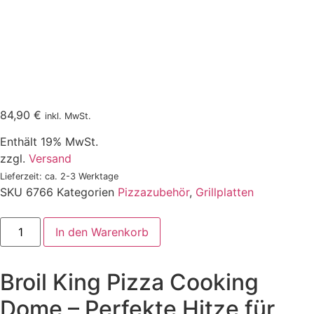
84,90
€
inkl. MwSt.
Enthält 19% MwSt.
zzgl.
Versand
Lieferzeit: ca. 2-3 Werktage
SKU
6766
Kategorien
Pizzazubehör
,
Grillplatten
Broil
In den Warenkorb
King
Pizza
Dome
Menge
Broil King Pizza Cooking
Dome – Perfekte Hitze für