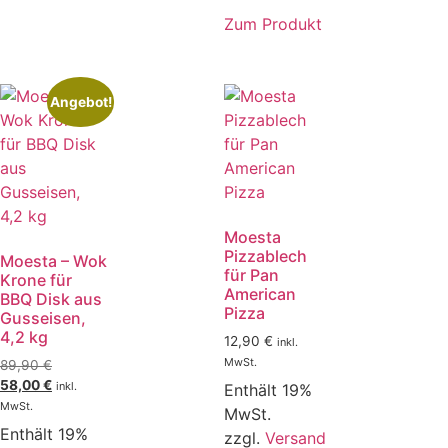
Zum Produkt
Angebot!
Moesta
Pizzablech
Moesta – Wok
für Pan
Krone für
American
BBQ Disk aus
Pizza
Gusseisen,
4,2 kg
12,90
€
inkl.
MwSt.
89,90
€
58,00
€
inkl.
Enthält 19%
MwSt.
MwSt.
Enthält 19%
zzgl.
Versand