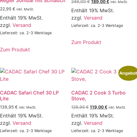
Regler 30mbar mit Schlauch
Ursprünglicher
Aktueller
249,00
€
189,00
€
inkl. MwSt.
Preis
Preis
22,95
€
inkl. MwSt.
Enthält 19% MwSt.
war:
ist:
Enthält 19% MwSt.
zzgl.
Versand
249,00 €
189,00 €.
zzgl.
Versand
Lieferzeit: ca. 2-3 Werktage
Lieferzeit: ca. 2-3 Werktage
Zum Produkt
Dieses
Zum Produkt
Produkt
weist
mehrere
Angebot
Varianten
auf.
CADAC Safari Chef 30 LP
CADAC 2 Cook 3 Turbo
Die
Lite
Stove,
Optionen
Ursprünglicher
Aktueller
139,95
€
129,95
€
119,00
€
können
inkl. MwSt.
inkl. MwSt.
Preis
Preis
auf
Enthält 19% MwSt.
Enthält 19% MwSt.
war:
ist:
der
zzgl.
Versand
zzgl.
Versand
129,95 €
119,00 €.
Produktseite
Lieferzeit: ca. 2-3 Werktage
Lieferzeit: ca. 2-3 Werktage