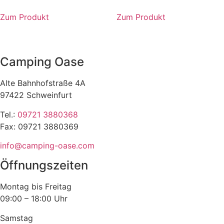
gewählt
werden
Zum Produkt
Zum Produkt
Dieses
Produkt
weist
Camping Oase
mehrere
Varianten
Alte Bahnhofstraße 4A
auf.
97422 Schweinfurt
Die
Optionen
Tel.:
09721 3880368
können
Fax: 09721 3880369
auf
info@camping-oase.com
der
Produktseite
Öffnungszeiten
gewählt
werden
Montag bis Freitag
09:00 – 18:00 Uhr
Samstag