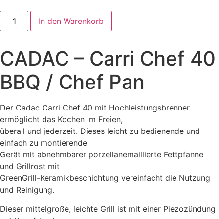
CADAC
In den Warenkorb
-
Carri
Chef
40
CADAC – Carri Chef 40
BBQ
/
Chef
BBQ / Chef Pan
Pan
Menge
Der Cadac Carri Chef 40 mit Hochleistungsbrenner
ermöglicht das Kochen im Freien,
überall und jederzeit. Dieses leicht zu bedienende und
einfach zu montierende
Gerät mit abnehmbarer porzellanemaillierte Fettpfanne
und Grillrost mit
GreenGrill-Keramikbeschichtung vereinfacht die Nutzung
und Reinigung.
Dieser mittelgroße, leichte Grill ist mit einer Piezozündung