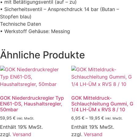
• mit Betätigungsventil (auf – zu)
• Sicherheitsventil – Ansprechdruck 14 bar (Butan –
Stopfen blau)
Technische Daten
• Werkstoff Gehäuse: Messing
Ähnliche Produkte
GOK Niederdruckregler Typ
GOK Mitteldruck-
EN61-DS, Haushaltsregler,
Schlauchleitung Gummi, G
50mbar
1/4 LH-ÜM x RVS 8 / 10
Preisspanne:
59,95
€
6,95
€
–
19,95
€
inkl. MwSt.
inkl. MwSt.
6,95 €
Enthält 19% MwSt.
Enthält 19% MwSt.
bis
zzgl.
Versand
zzgl.
Versand
19,95 €