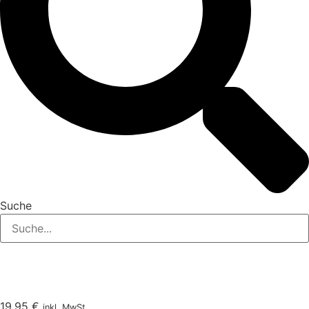
Suche
19,95
€
inkl. MwSt.