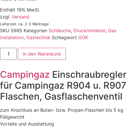
Enthält 19% MwSt.
zzgl.
Versand
Lieferzeit: ca. 2-3 Werktage
SKU
5985
Kategorien
Schläuche
,
Druckminderer
,
Gas
installation
,
Gastechnik
Schlagwort
GOK
Campingaz
In den Warenkorb
Einschraubregler
für
Campingaz
R904
Campingaz
Einschraubregler
u.
R907
Flaschen,
für Campingaz R904 u. R907
Gasflaschenventil
Menge
Flaschen, Gasflaschenventil
zum Anschluss an Butan- bzw. Propan-Flaschen bis 5 kg
Füllgewicht
Vorteile und Ausstattung