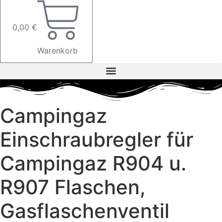
0,00
€
Warenkorb
Campingaz
Einschraubregler für
Campingaz R904 u.
R907 Flaschen,
Gasflaschenventil