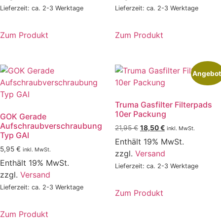
Lieferzeit: ca. 2-3 Werktage
Lieferzeit: ca. 2-3 Werktage
Zum Produkt
Zum Produkt
Dieses
Produkt
weist
Angebot
mehrere
Varianten
Truma Gasfilter Filterpads
auf.
10er Packung
GOK Gerade
Die
Aufschraubverschraubung
Ursprünglicher
Aktueller
21,95
€
18,50
€
Optionen
inkl. MwSt.
Typ GAI
Preis
Preis
können
Enthält 19% MwSt.
war:
ist:
5,95
€
inkl. MwSt.
auf
zzgl.
Versand
21,95 €
18,50 €.
Enthält 19% MwSt.
der
Lieferzeit: ca. 2-3 Werktage
zzgl.
Versand
Produktseite
gewählt
Lieferzeit: ca. 2-3 Werktage
Zum Produkt
werden
Zum Produkt