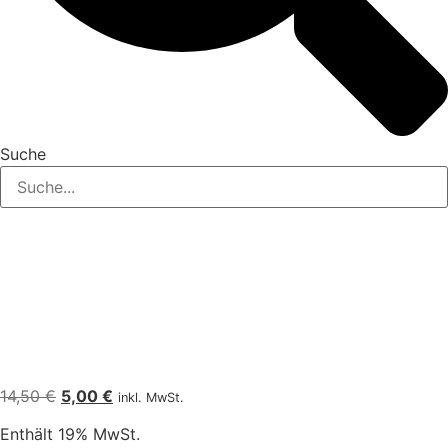
Suche
Ursprünglicher
Aktueller
14,50
€
5,00
€
inkl. MwSt.
Preis
Preis
Enthält 19% MwSt.
war:
ist: