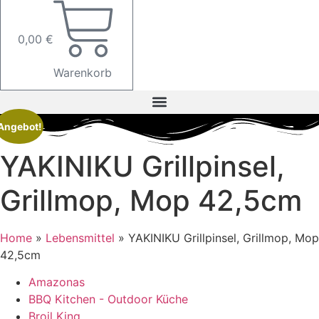
0,00
€
Warenkorb
Angebot!
YAKINIKU Grillpinsel,
Grillmop, Mop 42,5cm
Home
»
Lebensmittel
»
YAKINIKU Grillpinsel, Grillmop, Mop
42,5cm
Amazonas
BBQ Kitchen - Outdoor Küche
Broil King