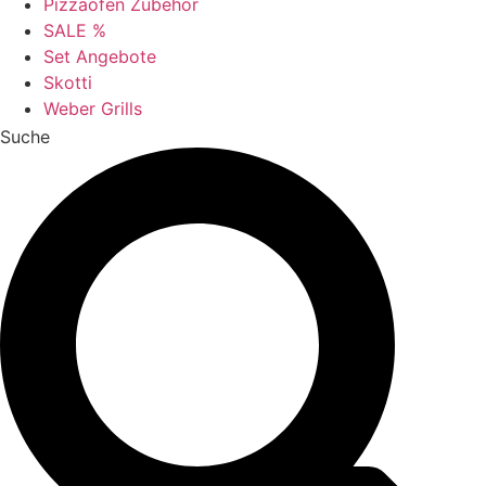
Pizzaofen Zubehör
SALE %
Set Angebote
Skotti
Weber Grills
Suche