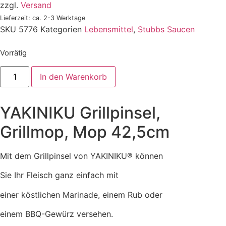
zzgl.
Versand
14,50 €
5,00 €.
Lieferzeit: ca. 2-3 Werktage
SKU
5776
Kategorien
Lebensmittel
,
Stubbs Saucen
Vorrätig
YAKINIKU
In den Warenkorb
Grillpinsel,
Grillmop,
Mop
42,5cm
YAKINIKU Grillpinsel,
Menge
Grillmop, Mop 42,5cm
Mit dem Grillpinsel von YAKINIKU® können
Sie Ihr Fleisch ganz einfach mit
einer köstlichen Marinade, einem Rub oder
einem BBQ-Gewürz versehen.