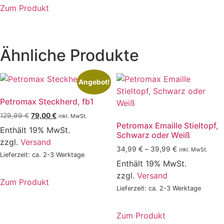
Zum Produkt
Ähnliche Produkte
Angebot!
Petromax Steckherd, fb1
Ursprünglicher
Aktueller
129,99
€
79,00
€
inkl. MwSt.
Petromax Emaille Stieltopf,
Preis
Preis
Enthält 19% MwSt.
Schwarz oder Weiß
war:
ist:
zzgl.
Versand
129,99 €
79,00 €.
Preisspanne:
34,99
€
–
39,99
€
inkl. MwSt.
Lieferzeit: ca. 2-3 Werktage
34,99 €
Enthält 19% MwSt.
bis
zzgl.
Versand
39,99 €
Zum Produkt
Lieferzeit: ca. 2-3 Werktage
Zum Produkt