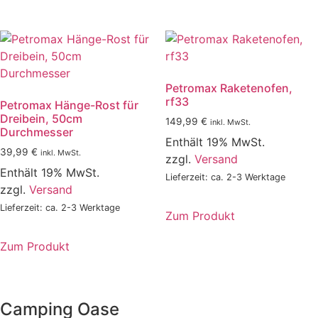
Dieses
Produkt
weist
mehrere
Varianten
Petromax Raketenofen,
auf.
rf33
Petromax Hänge-Rost für
Die
Dreibein, 50cm
149,99
€
Optionen
inkl. MwSt.
Durchmesser
können
Enthält 19% MwSt.
39,99
€
inkl. MwSt.
auf
zzgl.
Versand
Enthält 19% MwSt.
der
Lieferzeit: ca. 2-3 Werktage
zzgl.
Versand
Produktseite
gewählt
Lieferzeit: ca. 2-3 Werktage
Zum Produkt
werden
Zum Produkt
Camping Oase