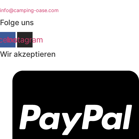
info@camping-oase.com
Folge uns
cebook
Instagram
Wir akzeptieren