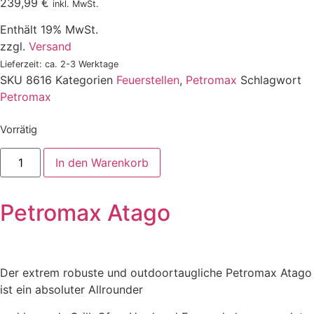
239,99
€
inkl. MwSt.
Enthält 19% MwSt.
zzgl.
Versand
Lieferzeit: ca. 2-3 Werktage
SKU
8616
Kategorien
Feuerstellen
,
Petromax
Schlagwort
Petromax
Vorrätig
Petromax
In den Warenkorb
Atago,
Outdoor
Ofen,
Outdoor
Petromax Atago
Grill,
Camping
Ofen
Menge
Der extrem robuste und outdoortaugliche Petromax Atago
ist ein absoluter Allrounder