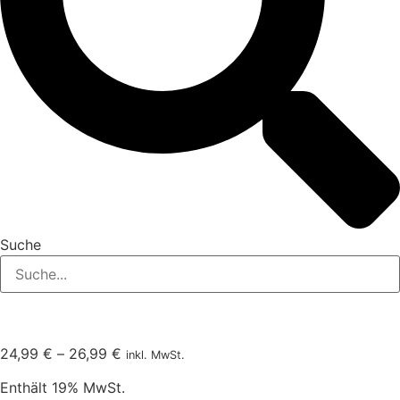
Suche
Preisspanne:
24,99
€
–
26,99
€
inkl. MwSt.
24,99 €
Enthält 19% MwSt.
bis