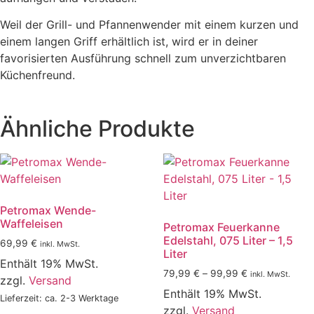
Weil der Grill- und Pfannenwender mit einem kurzen und
einem langen Griff erhältlich ist, wird er in deiner
favorisierten Ausführung schnell zum unverzichtbaren
Küchenfreund.
Ähnliche Produkte
Petromax Wende-
Waffeleisen
Petromax Feuerkanne
Edelstahl, 075 Liter – 1,5
69,99
€
inkl. MwSt.
Liter
Enthält 19% MwSt.
Preisspanne:
79,99
€
–
99,99
€
inkl. MwSt.
zzgl.
Versand
79,99 €
Enthält 19% MwSt.
Lieferzeit: ca. 2-3 Werktage
bis
zzgl.
Versand