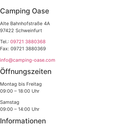
weist
weist
Camping Oase
mehrere
mehrere
Varianten
Varianten
Alte Bahnhofstraße 4A
auf.
auf.
97422 Schweinfurt
Die
Die
Optionen
Optionen
Tel.:
09721 3880368
können
können
Fax: 09721 3880369
auf
auf
info@camping-oase.com
der
der
Produktseite
Produktseite
Öffnungszeiten
gewählt
gewählt
werden
werden
Montag bis Freitag
09:00 – 18:00 Uhr
Samstag
09:00 – 14:00 Uhr
Informationen