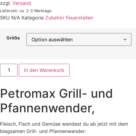
zzgl.
Versand
26,99 €
Lieferzeit: ca. 2-3 Werktage
SKU
N/A
Kategorie
Zubehör Feuerstellen
Größe
Petromax
In den Warenkorb
Grill-
und
Pfannenwender,
Menge
Petromax Grill- und
Pfannenwender,
Fleisch, Fisch und Gemüse wendest du ab jetzt mit dem
biegsamen Grill- und Pfannenwender: