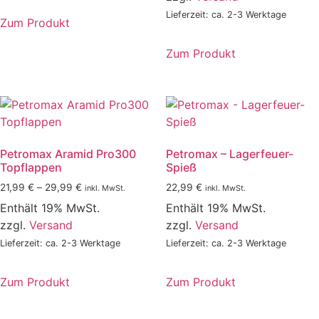
99,99 €
Lieferzeit: ca. 2-3 Werktage
Zum Produkt
Zum Produkt
Dieses
Produkt
weist
mehrere
Varianten
Petromax Aramid Pro300
Petromax – Lagerfeuer-
auf.
Topflappen
Spieß
Die
Preisspanne:
21,99
€
–
29,99
€
22,99
€
Optionen
inkl. MwSt.
inkl. MwSt.
21,99 €
können
Enthält 19% MwSt.
Enthält 19% MwSt.
bis
auf
zzgl.
Versand
zzgl.
Versand
29,99 €
der
Lieferzeit: ca. 2-3 Werktage
Lieferzeit: ca. 2-3 Werktage
Produktseite
gewählt
Zum Produkt
Zum Produkt
werden
Dieses
Dieses
Produkt
Produkt