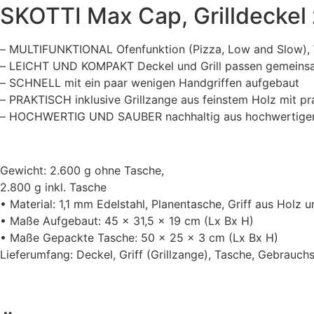
SKOTTI Max Cap, Grilldeckel
–
MULTIFUNKTIONAL
Ofenfunktion (Pizza, Low and Slow),
–
LEICHT UND KOMPAKT
Deckel und Grill passen gemeinsa
–
SCHNELL
mit ein paar wenigen Handgriffen aufgebaut
–
PRAKTISCH
inklusive Grillzange aus feinstem Holz mit p
–
HOCHWERTIG UND SAUBER
nachhaltig aus hochwertige
Gewicht:
2.600 g ohne Tasche,
2.800 g inkl. Tasche
• Material:
1,1 mm Edelstahl, Planen
tasche, Griff aus Holz 
• Maße Aufgebaut:
45 x 31,5 x 19 cm (Lx Bx H)
• Maße Gepackte Tasche:
50 x 25 x 3 cm (Lx Bx H)
Lieferumfang:
Deckel, Griff (Grillzange),
Tasche, Gebrauchs