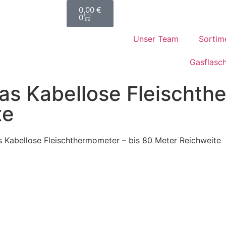
0,00
€
0
Unser Team
Sortim
Gasflasc
Das Kabellose Fleischth
te
s Kabellose Fleischthermometer – bis 80 Meter Reichweite