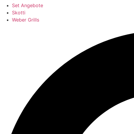
Set Angebote
Skotti
Weber Grills