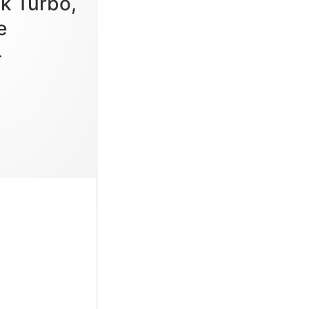
k Turbo,
e
.