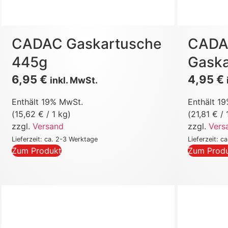
CADAC Gaskartusche
CAD
445g
Gaska
6,95
€
4,95
€
inkl. MwSt.
Enthält 19% MwSt.
Enthält 1
(
15,62
€
/ 1 kg)
(
21,81
€
/ 
zzgl.
Versand
zzgl.
Vers
Lieferzeit: ca. 2-3 Werktage
Lieferzeit: c
Zum Produkt
Zum Prod