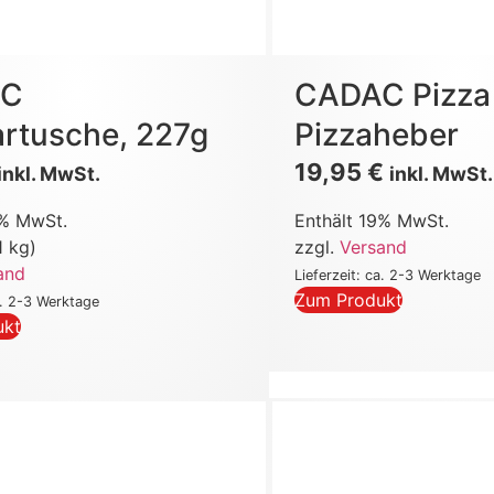
AC
CADAC Pizza l
rtusche, 227g
Pizzaheber
19,95
€
inkl. MwSt.
inkl. MwSt.
9% MwSt.
Enthält 19% MwSt.
1 kg)
zzgl.
Versand
and
Lieferzeit: ca. 2-3 Werktage
Zum Produkt
a. 2-3 Werktage
ukt