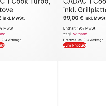
 1 Cook Turbo,
CADAC 1 Coo
tove
inkl. Grillplatt
€
99,00
€
inkl. MwSt.
inkl. MwSt
9% MwSt.
Enthält 19% MwSt.
and
zzgl.
Versand
a. 2-3 Werktage
Lieferzeit: ca. 2-3 Werktage
ukt
Zum Produkt