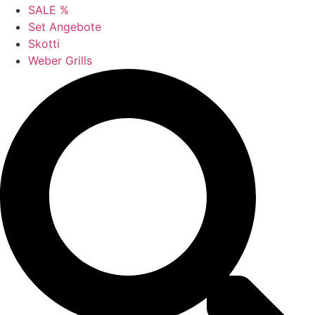
SALE %
Set Angebote
Skotti
Weber Grills