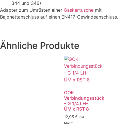
344 und 346)
Adapter zum Umrüsten einer
Gaskartusche
mit
Bajonettanschluss auf einen EN417-Gewindeanschluss.
Ähnliche Produkte
GOK
Verbindungsstück
– G 1/4 LH-
ÜM x RST 8
12,95
€
inkl.
MwSt.