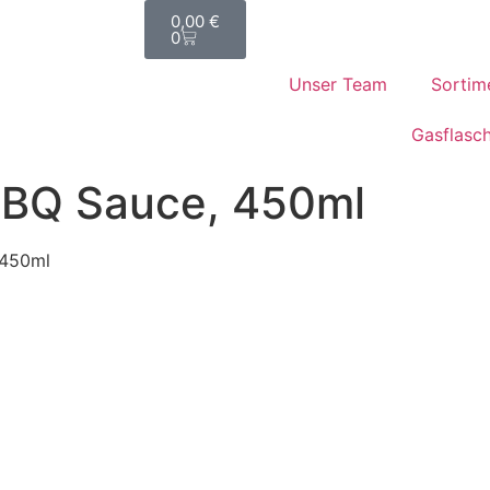
0,00
€
0
Unser Team
Sortim
Gasflasc
BBQ Sauce, 450ml
 450ml