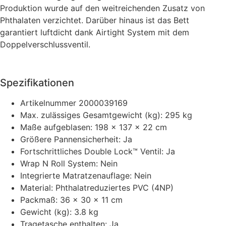
Produktion wurde auf den weitreichenden Zusatz von
Phthalaten verzichtet. Darüber hinaus ist das Bett
garantiert luftdicht dank Airtight System mit dem
Doppelverschlussventil.
Spezifikationen
Artikelnummer
2000039169
Max. zulässiges Gesamtgewicht (kg):
295 kg
Maße aufgeblasen:
198 x 137 x 22 cm
Größere Pannensicherheit:
Ja
Fortschrittliches Double Lock™ Ventil:
Ja
Wrap N Roll System:
Nein
Integrierte Matratzenauflage:
Nein
Material:
Phthalatreduziertes PVC (4NP)
Packmaß:
36 x 30 x 11 cm
Gewicht (kg):
3.8 kg
Tragetasche enthalten:
Ja