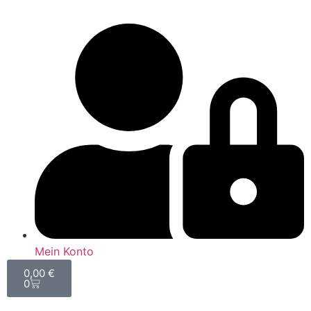
Mein Konto
0,00
€
0