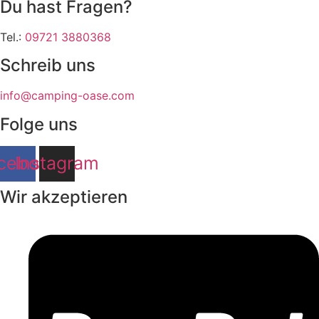
Du hast Fragen?
Tel.:
09721 3880368
Schreib uns
info@camping-oase.com
Folge uns
cebook
Instagram
Wir akzeptieren