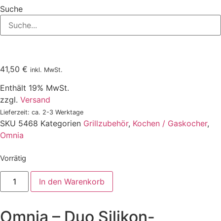
Suche
41,50
€
inkl. MwSt.
Enthält 19% MwSt.
zzgl.
Versand
Lieferzeit: ca. 2-3 Werktage
SKU
5468
Kategorien
Grillzubehör
,
Kochen / Gaskocher
,
Omnia
Vorrätig
Omnia
In den Warenkorb
-
Duo
Silikon-
Backform,
Omnia – Duo Silikon-
2er