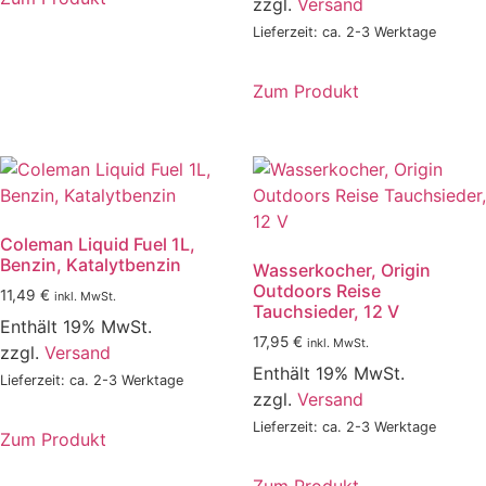
zzgl.
Versand
Dieses
Lieferzeit: ca. 2-3 Werktage
Produkt
weist
Zum Produkt
mehrere
Varianten
auf.
Die
Optionen
können
Coleman Liquid Fuel 1L,
auf
Benzin, Katalytbenzin
Wasserkocher, Origin
der
Outdoors Reise
11,49
€
inkl. MwSt.
Produktseite
Tauchsieder, 12 V
Enthält 19% MwSt.
gewählt
17,95
€
inkl. MwSt.
zzgl.
Versand
werden
Enthält 19% MwSt.
Lieferzeit: ca. 2-3 Werktage
zzgl.
Versand
Lieferzeit: ca. 2-3 Werktage
Zum Produkt