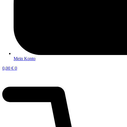
Mein Konto
0,00
€
0