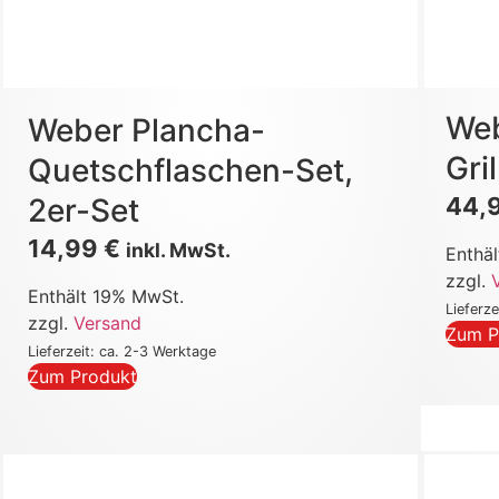
We
Weber Plancha-
Gri
Quetschflaschen-Set,
44,
2er-Set
14,99
€
inkl. MwSt.
Enthä
zzgl.
Enthält 19% MwSt.
Lieferz
zzgl.
Versand
Zum P
Lieferzeit: ca. 2-3 Werktage
Zum Produkt