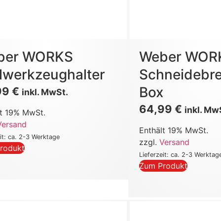
ber WORKS
Weber WOR
llwerkzeughalter
Schneidebre
Box
99
€
inkl. MwSt.
64,99
€
inkl. Mw
lt 19% MwSt.
Versand
Enthält 19% MwSt.
eit: ca. 2-3 Werktage
zzgl.
Versand
rodukt
Lieferzeit: ca. 2-3 Werktag
Zum Produkt