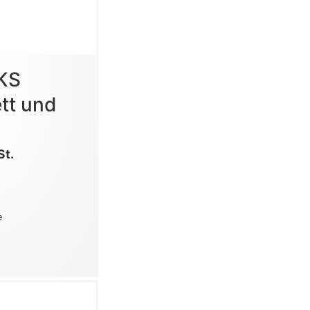
KS
tt und
St.
e