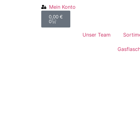
Mein Konto
0,00
€
0
Unser Team
Sortim
Gasflasc