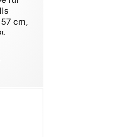
lls
 57 cm,
St.
e