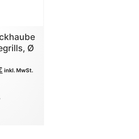
ckhaube
grills, Ø
€
inkl. MwSt.
e