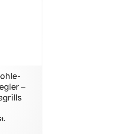
ohle-
egler –
grills
St.