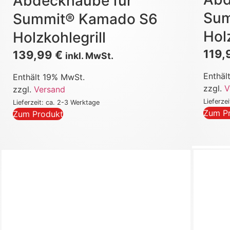
Abdeckhaube für
Sum
Summit® Kamado S6
Hol
Holzkohlegrill
119
139,99
€
inkl. MwSt.
Enthäl
Enthält 19% MwSt.
zzgl.
V
zzgl.
Versand
Lieferze
Lieferzeit: ca. 2-3 Werktage
Zum P
Zum Produkt