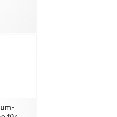
e
ium-
e für