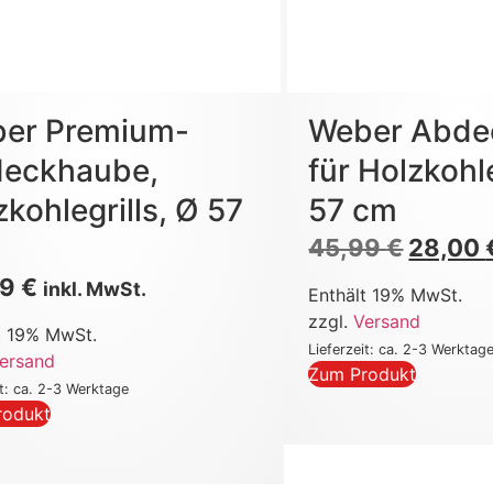
er Premium-
Weber Abde
eckhaube,
für Holzkohle
zkohlegrills, Ø 57
57 cm
45,99
€
28,00
99
€
inkl. MwSt.
Enthält 19% MwSt.
zzgl.
Versand
t 19% MwSt.
Lieferzeit: ca. 2-3 Werktag
ersand
Zum Produkt
it: ca. 2-3 Werktage
rodukt