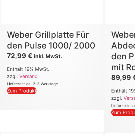
Weber Grillplatte Für
Webe
den Pulse 1000/ 2000
Abdec
den P
72,99
€
inkl. MwSt.
mit R
Enthält 19% MwSt.
zzgl.
Versand
89,99
Lieferzeit: ca. 2-3 Werktage
Zum Produkt
Enthält 1
zzgl.
Vers
Lieferzeit: c
Zum Prod