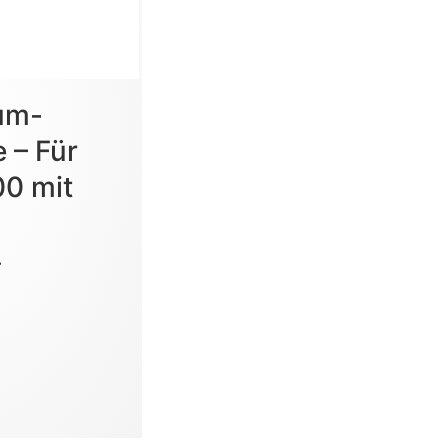
um-
 – Für
00 mit
.