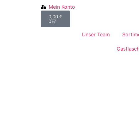
Mein Konto
0,00
€
0
Unser Team
Sortim
Gasflasc