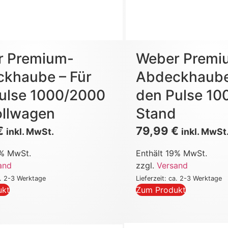
r Premium-
Weber Premi
khaube – Für
Abdeckhaube
ulse 1000/2000
den Pulse 10
ollwagen
Stand
€
79,99
€
inkl. MwSt.
inkl. MwSt
9% MwSt.
Enthält 19% MwSt.
and
zzgl.
Versand
a. 2-3 Werktage
Lieferzeit: ca. 2-3 Werktage
ukt
Zum Produkt