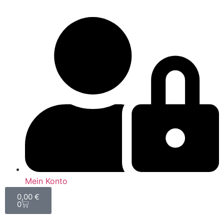
Mein Konto
0,00
€
0