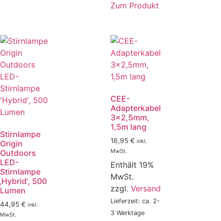
Zum Produkt
CEE-
Adapterkabel
3×2,5mm,
1,5m lang
Stirnlampe
16,95
€
inkl.
Origin
MwSt.
Outdoors
LED-
Enthält 19%
Stirnlampe
MwSt.
‚Hybrid‘, 500
zzgl.
Versand
Lumen
Lieferzeit: ca. 2-
44,95
€
inkl.
3 Werktage
MwSt.