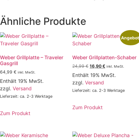
Ähnliche Produkte
Angebot
Weber Grillplatte – Traveler
Weber Grillplatten-Schaber
Gasgrill
Ursprünglicher
Aktueller
24,99
€
16,90
€
inkl. MwSt.
64,99
€
Preis
Preis
inkl. MwSt.
Enthält 19% MwSt.
war:
ist:
Enthält 19% MwSt.
zzgl.
Versand
24,99 €
16,90 €.
zzgl.
Versand
Lieferzeit: ca. 2-3 Werktage
Lieferzeit: ca. 2-3 Werktage
Zum Produkt
Zum Produkt