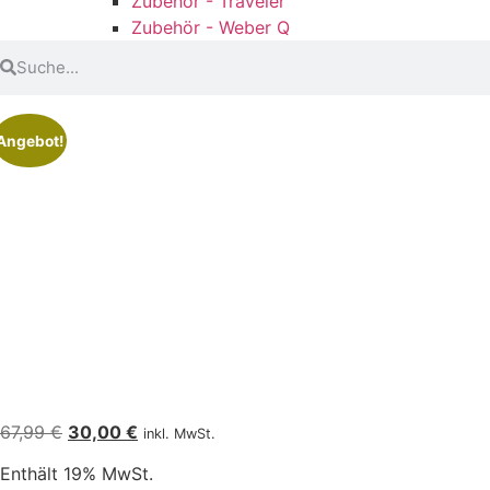
Zubehör - Traveler
Zubehör - Weber Q
Angebot!
67,99
€
30,00
€
inkl. MwSt.
Enthält 19% MwSt.