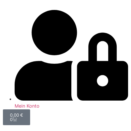
Mein Konto
0,00
€
0