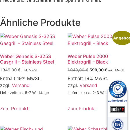
Freude und verschenke mehr Spaß am Grillen.
Ähnliche Produkte
Angebot
Weber Genesis S-325S
Weber Pulse 2000
Gasgrill – Stainless Steel
Elektrogrill – Black
Ursprünglicher
Aktueller
1.349,00
€
1.049,00
€
599,00
€
inkl. MwSt.
inkl. MwSt.
Preis
Preis
Enthält 19% MwSt.
Enthält 19% MwSt.
war:
ist:
zzgl.
Versand
zzgl.
Versand
1.049,00 €
599,00 €.
Lieferzeit: ca. 5-7 Werktage
Lieferzeit: ca. 2-3 Werktage
Zum Produkt
Zum Produkt