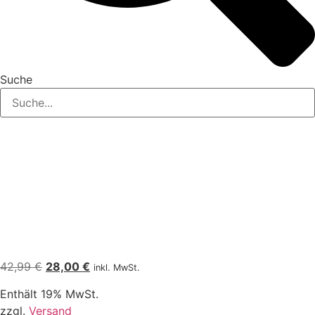
Suche
Ursprünglicher
Aktueller
42,99
€
28,00
€
inkl. MwSt.
Preis
Preis
Enthält 19% MwSt.
war:
ist:
zzgl.
Versand