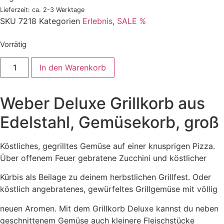
42,99 €
28,00 €.
Lieferzeit: ca. 2-3 Werktage
SKU
7218
Kategorien
Erlebnis
,
SALE %
Vorrätig
Weber
In den Warenkorb
Deluxe
Grillkorb
aus
Edelstahl,
Weber Deluxe Grillkorb aus
Gemüsekorb,
groß
Menge
Edelstahl, Gemüsekorb, groß
Köstliches, gegrilltes Gemüse auf einer knusprigen Pizza.
Über offenem Feuer gebratene Zucchini und köstlicher
Kürbis als Beilage zu deinem herbstlichen Grillfest. Oder
köstlich angebratenes, gewürfeltes Grillgemüse mit völlig
neuen Aromen. Mit dem Grillkorb Deluxe kannst du neben
geschnittenem Gemüse auch kleinere Fleischstücke