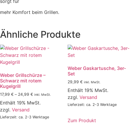
sorgt für
mehr Komfort beim Grillen.
Ähnliche Produkte
Weber Gaskartusche, 3er-
Set
Weber Grillschürze –
Schwarz mit rotem
29,99
€
inkl. MwSt.
Kugelgrill
Enthält 19% MwSt.
Preisspanne:
17,99
€
–
24,99
€
inkl. MwSt.
zzgl.
Versand
17,99 €
Enthält 19% MwSt.
Lieferzeit: ca. 2-3 Werktage
bis
zzgl.
Versand
24,99 €
Lieferzeit: ca. 2-3 Werktage
Zum Produkt