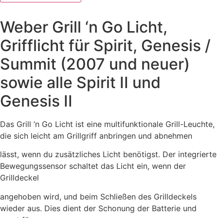
‘n
Go
Licht,
Weber Grill ‘n Go Licht,
Grifflicht
für
Spirit,
Grifflicht für Spirit, Genesis /
Genesis
/
Summit (2007 und neuer)
Summit
(2007
sowie alle Spirit II und
und
neuer)
sowie
Genesis II
alle
Spirit
II
Das Grill ’n Go Licht ist eine multifunktionale Grill-Leuchte,
und
Genesis
die sich leicht am Grillgriff anbringen und abnehmen
II
Menge
lässt, wenn du zusätzliches Licht benötigst. Der integrierte
Bewegungssensor schaltet das Licht ein, wenn der
Grilldeckel
angehoben wird, und beim Schließen des Grilldeckels
wieder aus. Dies dient der Schonung der Batterie und