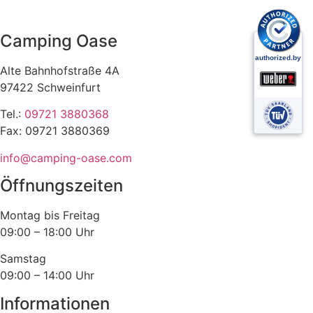
Varianten
Produkt
auf.
weist
Die
Camping Oase
mehrere
Optionen
Varianten
können
Alte Bahnhofstraße 4A
auf.
auf
97422 Schweinfurt
Die
der
Optionen
Tel.:
09721 3880368
Produktseite
können
Fax: 09721 3880369
gewählt
auf
werden
info@camping-oase.com
der
Produktseite
Öffnungszeiten
gewählt
werden
Montag bis Freitag
09:00 – 18:00 Uhr
Samstag
09:00 – 14:00 Uhr
Informationen