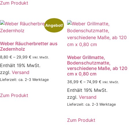
Zum Produkt
Dieses
Produkt
weist
Angebot!
mehrere
Varianten
Weber Räucherbretter aus
auf.
Zedernholz
Die
Preisspanne:
Weber Grillmatte,
8,80
€
–
29,99
€
Optionen
inkl. MwSt.
Bodenschutzmatte,
8,80 €
können
Enthält 19% MwSt.
verschiedene Maße, ab 120
bis
auf
zzgl.
Versand
cm x 0,80 cm
29,99 €
der
Lieferzeit: ca. 2-3 Werktage
Preisspanne:
36,99
€
–
74,99
€
inkl. MwSt.
Produktseite
36,99 €
Enthält 19% MwSt.
gewählt
bis
Zum Produkt
zzgl.
Versand
74,99 €
werden
Dieses
Lieferzeit: ca. 2-3 Werktage
Produkt
weist
Zum Produkt
mehrere
Dieses