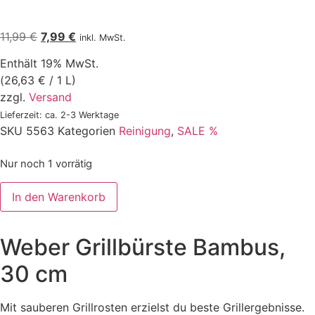
Ursprünglicher
Aktueller
11,99
€
7,99
€
inkl. MwSt.
Preis
Preis
Enthält 19% MwSt.
war:
ist:
(
26,63
€
/ 1 L)
11,99 €
7,99 €.
zzgl.
Versand
Lieferzeit: ca. 2-3 Werktage
SKU
5563
Kategorien
Reinigung
,
SALE %
Nur noch 1 vorrätig
Weber
In den Warenkorb
Grillbürste
Bambus,
30
cm
Weber Grillbürste Bambus,
Menge
30 cm
Mit sauberen Grillrosten erzielst du beste Grillergebnisse.