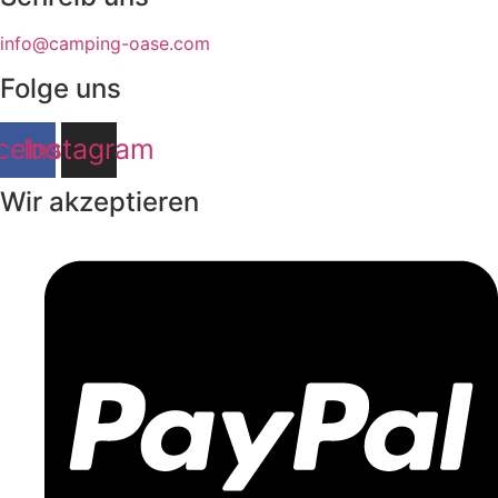
info@camping-oase.com
Folge uns
cebook
Instagram
Wir akzeptieren