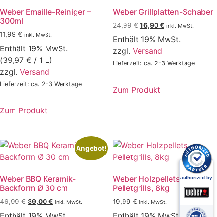
Weber Emaille-Reiniger –
Weber Grillplatten-Schaber
300ml
Ursprünglicher
Aktueller
24,99
€
16,90
€
inkl. MwSt.
11,99
€
Preis
Preis
inkl. MwSt.
Enthält 19% MwSt.
war:
ist:
Enthält 19% MwSt.
zzgl.
Versand
24,99 €
16,90 €.
(
39,97
€
/ 1 L)
Lieferzeit: ca. 2-3 Werktage
zzgl.
Versand
Lieferzeit: ca. 2-3 Werktage
Zum Produkt
Zum Produkt
Angebot!
Weber BBQ Keramik-
Weber Holzpellets,
Backform Ø 30 cm
Pelletgrills, 8kg
Ursprünglicher
Aktueller
46,99
€
39,00
€
19,99
€
inkl. MwSt.
inkl. MwSt.
Preis
Preis
Enthält 19% MwSt.
Enthält 19% MwSt.