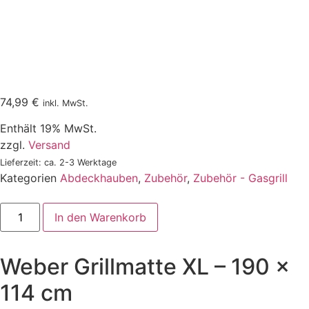
74,99
€
inkl. MwSt.
Enthält 19% MwSt.
zzgl.
Versand
Lieferzeit: ca. 2-3 Werktage
Kategorien
Abdeckhauben
,
Zubehör
,
Zubehör - Gasgrill
Weber
In den Warenkorb
Grillmatte
XL
-
190
Weber Grillmatte XL – 190 x
x
114
cm
114 cm
Menge