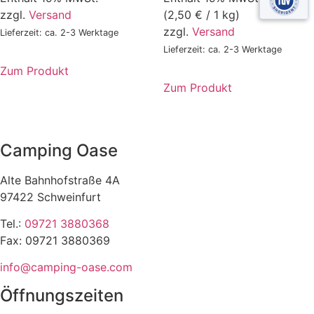
war:
ist:
zzgl.
Versand
(
2,50
€
/ 1 kg)
46,99 €
39,00 €.
zzgl.
Versand
Lieferzeit: ca. 2-3 Werktage
Lieferzeit: ca. 2-3 Werktage
Zum Produkt
Zum Produkt
Dieses
Produkt
weist
Camping Oase
mehrere
Varianten
Alte Bahnhofstraße 4A
auf.
97422 Schweinfurt
Die
Optionen
Tel.:
09721 3880368
können
Fax: 09721 3880369
auf
info@camping-oase.com
der
Produktseite
Öffnungszeiten
gewählt