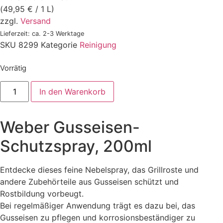
(
49,95
€
/ 1 L)
zzgl.
Versand
Lieferzeit: ca. 2-3 Werktage
SKU
8299
Kategorie
Reinigung
Vorrätig
Weber
In den Warenkorb
Gusseisen-
Schutzspray,
200ml
Menge
Weber Gusseisen-
Schutzspray, 200ml
Entdecke dieses feine Nebelspray, das Grillroste und
andere Zubehörteile aus Gusseisen schützt und
Rostbildung vorbeugt.
Bei regelmäßiger Anwendung trägt es dazu bei, das
Gusseisen zu pflegen und korrosionsbeständiger zu