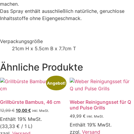
machen.
Das Spray enthält ausschließlich natürliche, geruchlose
Inhaltsstoffe ohne Eigengeschmack.
Verpackungsgröße
21cm H x 5.5cm B x 7.7cm T
Ähnliche Produkte
Angebot!
Grillbürste Bambus, 46 cm
Weber Reinigungsset für Q
und Pulse Grills
Ursprünglicher
Aktueller
12,99
€
10,00
€
inkl. MwSt.
Preis
Preis
49,99
€
inkl. MwSt.
Enthält 19% MwSt.
war:
ist:
Enthält 19% MwSt.
(
33,33
€
/ 1 L)
12,99 €
10,00 €.
zzgl.
Versand
zzgl.
Versand