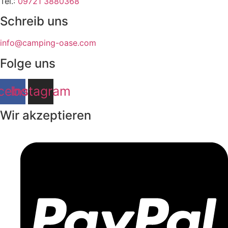
Tel.:
09721 3880368
Schreib uns
info@camping-oase.com
Folge uns
cebook
Instagram
Wir akzeptieren