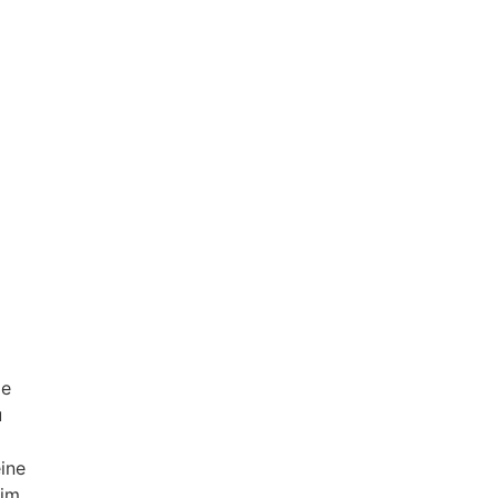
ge
u
ine
 im