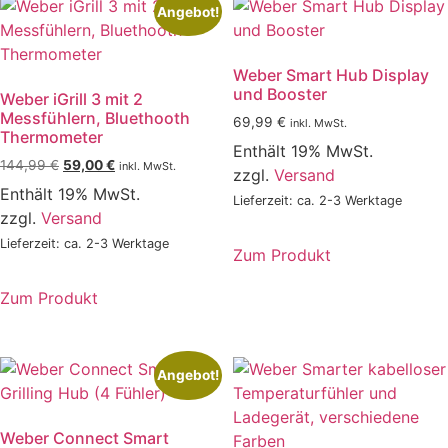
Angebot!
Weber Smart Hub Display
und Booster
Weber iGrill 3 mit 2
Messfühlern, Bluethooth
69,99
€
inkl. MwSt.
Thermometer
Enthält 19% MwSt.
Ursprünglicher
Aktueller
144,99
€
59,00
€
inkl. MwSt.
zzgl.
Versand
Preis
Preis
Enthält 19% MwSt.
Lieferzeit: ca. 2-3 Werktage
war:
ist:
zzgl.
Versand
144,99 €
59,00 €.
Lieferzeit: ca. 2-3 Werktage
Zum Produkt
Zum Produkt
Angebot!
Weber Connect Smart