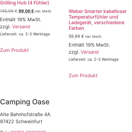
Grilling Hub (4 Fühler)
Ursprünglicher
Aktueller
Weber Smarter kabelloser
149,99
€
99,00
€
inkl. MwSt.
Temperaturfühler und
Preis
Preis
Enthält 19% MwSt.
Ladegerät, verschiedene
war:
ist:
zzgl.
Versand
Farben
149,99 €
99,00 €.
Lieferzeit: ca. 2-3 Werktage
59,99
€
inkl. MwSt.
Enthält 19% MwSt.
Zum Produkt
zzgl.
Versand
Lieferzeit: ca. 2-3 Werktage
Zum Produkt
Camping Oase
Alte Bahnhofstraße 4A
97422 Schweinfurt