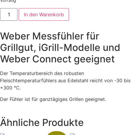
Vorrätig
Weber
In den Warenkorb
Messfühler
für
Grillgut,
iGrill-
Weber Messfühler für
Modelle
und
Weber
Grillgut, iGrill-Modelle und
Connect
geeignet
Weber Connect geeignet
Menge
Der Temperaturbereich des robusten
Fleischtemperaturfühlers aus Edelstahl reicht von -30 bis
+300 °C.
Der Fühler ist für ganztägiges Grillen geeignet.
Ähnliche Produkte