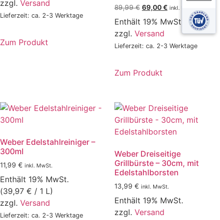
zzgl.
Versand
Ursprünglicher
Aktueller
89,99
€
69,00
€
inkl. MwSt.
Lieferzeit: ca. 2-3 Werktage
Preis
Preis
Enthält 19% MwSt.
war:
ist:
zzgl.
Versand
89,99 €
69,00 €.
Zum Produkt
Lieferzeit: ca. 2-3 Werktage
Zum Produkt
Weber Edelstahlreiniger –
300ml
Weber Dreiseitige
Grillbürste – 30cm, mit
11,99
€
inkl. MwSt.
Edelstahlborsten
Enthält 19% MwSt.
13,99
€
inkl. MwSt.
(
39,97
€
/ 1 L)
Enthält 19% MwSt.
zzgl.
Versand
zzgl.
Versand
Lieferzeit: ca. 2-3 Werktage