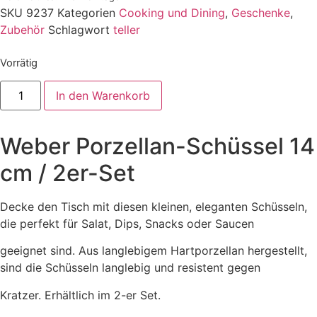
SKU
9237
Kategorien
Cooking und Dining
,
Geschenke
,
Zubehör
Schlagwort
teller
Vorrätig
Weber
In den Warenkorb
Porzellan-
Schüssel
14
cm
Weber Porzellan-Schüssel 14
/
2er-
Set
cm / 2er-Set
Menge
Decke den Tisch mit diesen kleinen, eleganten Schüsseln,
die perfekt für Salat, Dips, Snacks oder Saucen
geeignet sind. Aus langlebigem Hartporzellan hergestellt,
sind die Schüsseln langlebig und resistent gegen
Kratzer. Erhältlich im 2-er Set.