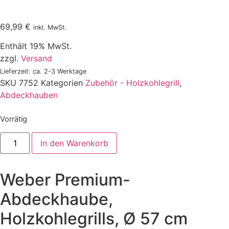
69,99
€
inkl. MwSt.
Enthält 19% MwSt.
zzgl.
Versand
Lieferzeit: ca. 2-3 Werktage
SKU
7752
Kategorien
Zubehör - Holzkohlegrill
,
Abdeckhauben
Vorrätig
Weber
In den Warenkorb
Premium-
Abdeckhaube,
Holzkohlegrills,
Ø
Weber Premium-
57
cm
Menge
Abdeckhaube,
Holzkohlegrills, Ø 57 cm