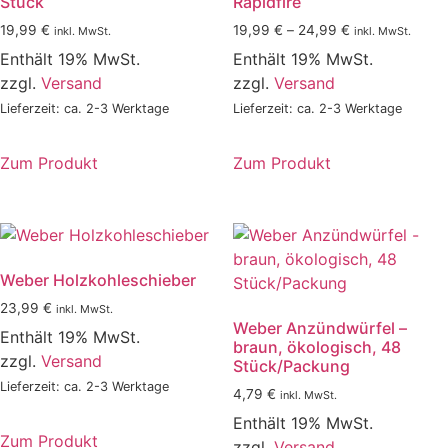
Stück
Rapidfire
Preisspanne:
19,99
€
19,99
€
–
24,99
€
inkl. MwSt.
inkl. MwSt.
19,99 €
Enthält 19% MwSt.
Enthält 19% MwSt.
bis
zzgl.
Versand
zzgl.
Versand
24,99 €
Lieferzeit: ca. 2-3 Werktage
Lieferzeit: ca. 2-3 Werktage
Zum Produkt
Zum Produkt
Dieses
Produkt
weist
mehrere
Weber Holzkohleschieber
Varianten
auf.
23,99
€
inkl. MwSt.
Weber Anzündwürfel –
Die
Enthält 19% MwSt.
braun, ökologisch, 48
Optionen
zzgl.
Versand
Stück/Packung
können
Lieferzeit: ca. 2-3 Werktage
4,79
€
inkl. MwSt.
auf
Enthält 19% MwSt.
der
Zum Produkt
zzgl.
Versand