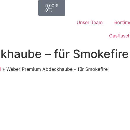
0,00
€
0
Unser Team
Sortim
Gasflasc
haube – für Smokefire
l
»
Weber Premium Abdeckhaube – für Smokefire