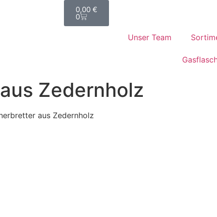
0,00
€
0
Unser Team
Sortim
Gasflasc
 aus Zedernholz
erbretter aus Zedernholz