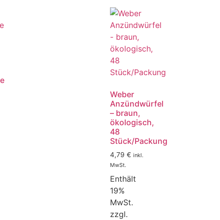
be
Weber
Anzündwürfel
– braun,
ökologisch,
48
Stück/Packung
4,79
€
inkl.
MwSt.
Enthält
19%
MwSt.
zzgl.