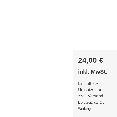
Weber Grillen auf dem
Balkon, 80 Rezepte
Home
»
Geschenke
»
Weber Grillen auf dem Balkon, 80
Rezepte
24,00
€
inkl. MwSt.
Enthält 7%
Umsatzsteuer
zzgl.
Versand
Lieferzeit: ca. 2-3
Werktage