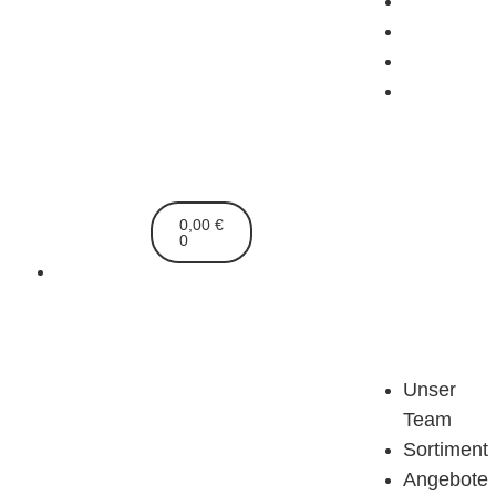
Shop
Gasflas
Service
Kontakt
0,00
€
0
Mein Konto
Unser
Team
Sortiment
Angebote