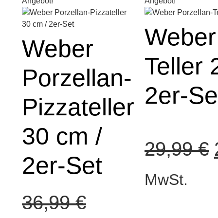
Angebot!
Angebot!
Weber 
Weber
Teller 
Porzellan-
2er-Se
Pizzateller
30 cm /
29,99
€
2er-Set
MwSt.
36,99
€